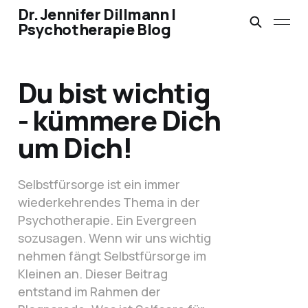
Dr. Jennifer Dillmann |
Psychotherapie Blog
Du bist wichtig
- kümmere Dich
um Dich!
Selbstfürsorge ist ein immer
wiederkehrendes Thema in der
Psychotherapie. Ein Evergreen
sozusagen. Wenn wir uns wichtig
nehmen fängt Selbstfürsorge im
Kleinen an. Dieser Beitrag
entstand im Rahmen der