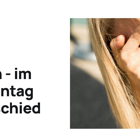
- im
nntag
schied