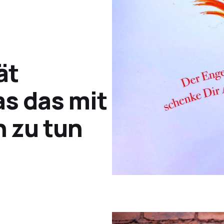
ät
s das mit
 zu tun