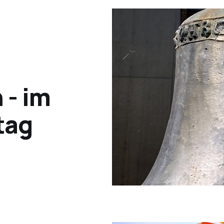
- im
itag