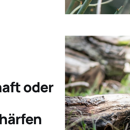
aft oder
härfen